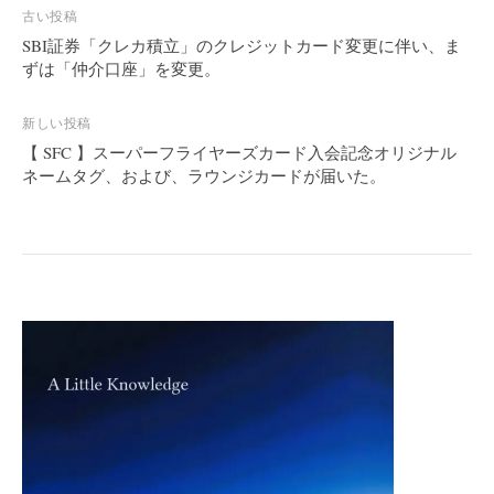
投
古い投稿
稿
SBI証券「クレカ積立」のクレジットカード変更に伴い、ま
ずは「仲介口座」を変更。
ナ
ビ
新しい投稿
ゲ
【 SFC 】スーパーフライヤーズカード入会記念オリジナル
ー
ネームタグ、および、ラウンジカードが届いた。
シ
ョ
ン