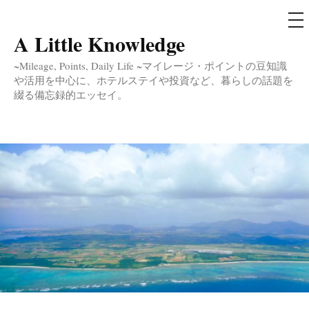
メ
ニ
ュ
A Little Knowledge
コ
ー
ン
~Mileage, Points, Daily Life ~マイレージ・ポイントの豆知識
テ
や活用を中心に、ホテルステイや投資など、暮らしの話題を
綴る備忘録的エッセイ。
ン
ツ
へ
ス
キ
ッ
プ