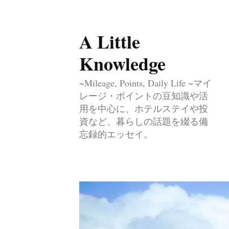
A Little
コ
ン
Knowledge
テ
~Mileage, Points, Daily Life ~マイ
ン
レージ・ポイントの豆知識や活
ツ
用を中心に、ホテルステイや投
へ
資など、暮らしの話題を綴る備
忘録的エッセイ。
ス
キ
ッ
プ