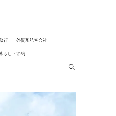
C修行
外資系航空会社
暮らし・節約
検
索: