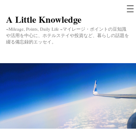
メ
ニ
ュ
A Little Knowledge
コ
ー
ン
~Mileage, Points, Daily Life ~マイレージ・ポイントの豆知識
テ
や活用を中心に、ホテルステイや投資など、暮らしの話題を
綴る備忘録的エッセイ。
ン
ツ
へ
ス
キ
ッ
プ