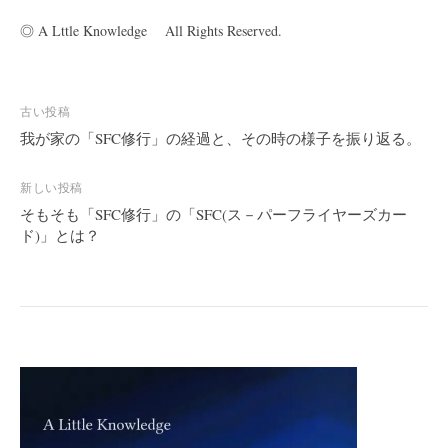
◎ A Lttle Knowledge All Rights Reserved.
投
古い投稿
稿
我が家の「SFC修行」の経過と、その時の様子を振り返る。
ナ
ビ
新しい投稿
そもそも「SFC修行」の「SFC(ス－パーフライヤーズカー
ゲ
ド)」とは？
ー
シ
ョ
ン