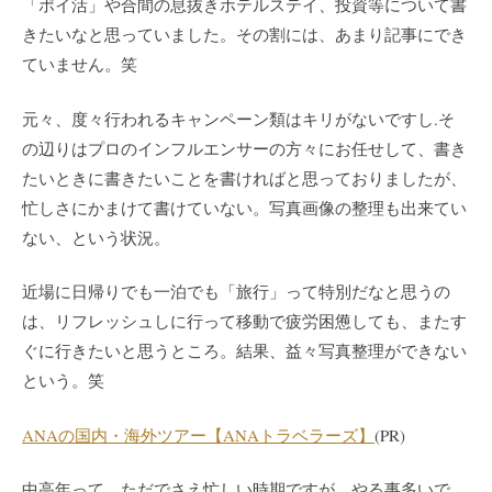
「ポイ活」や合間の息抜きホテルステイ、投資等について書
きたいなと思っていました。その割には、あまり記事にでき
ていません。笑
元々、度々行われるキャンペーン類はキリがないですし.そ
の辺りはプロのインフルエンサーの方々にお任せして、書き
たいときに書きたいことを書ければと思っておりましたが、
忙しさにかまけて書けていない。写真画像の整理も出来てい
ない、という状況。
近場に日帰りでも一泊でも「旅行」って特別だなと思うの
は、リフレッシュしに行って移動で疲労困憊しても、またす
ぐに行きたいと思うところ。結果、益々写真整理ができない
という。笑
ANAの国内・海外ツアー【ANAトラベラーズ】
(PR)
中高年って、ただでさえ忙しい時期ですが、やる事多いで