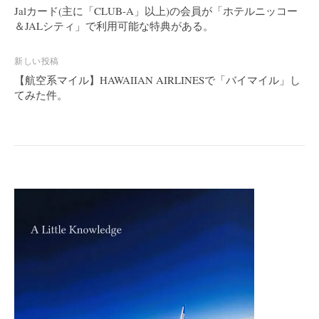
稿
Jalカード(主に「CLUB-A」以上)の会員が「ホテルニッコー
＆JALシティ」で利用可能な特典がある。
ナ
ビ
新しい投稿
ゲ
【航空系マイル】HAWAIIAN AIRLINESで「バイマイル」し
ー
てみた件。
シ
ョ
ン