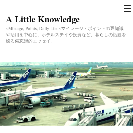
メ
ニ
ュ
A Little Knowledge
コ
ー
ン
~Mileage, Points, Daily Life ~マイレージ・ポイントの豆知識
テ
や活用を中心に、ホテルステイや投資など、暮らしの話題を
綴る備忘録的エッセイ。
ン
ツ
へ
ス
キ
ッ
プ